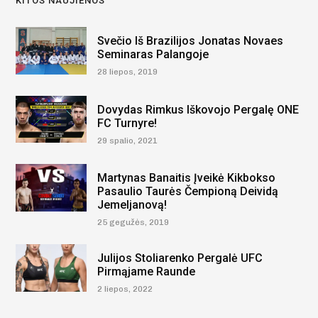
KITOS NAUJIENOS
Svečio Iš Brazilijos Jonatas Novaes
Seminaras Palangoje
28 liepos, 2019
Dovydas Rimkus Iškovojo Pergalę ONE
FC Turnyre!
29 spalio, 2021
Martynas Banaitis Įveikė Kikbokso
Pasaulio Taurės Čempioną Deividą
Jemeljanovą!
25 gegužės, 2019
Julijos Stoliarenko Pergalė UFC
Pirmąjame Raunde
2 liepos, 2022