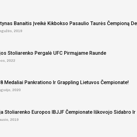
tynas Banaitis Įveikė Kikbokso Pasaulio Taurės Čempioną De
egužės, 2019
ijos Stoliarenko Pergalė UFC Pirmąjame Raunde
epos, 2022
 8 Medaliai Pankrationo Ir Grappling Lietuvos Čempionate!
ugsėjo, 2020
ija Stoliarenko Europos IBJJF Čempionate Iškovojo Sidabro I
ausio, 2019