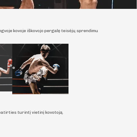
gvoje kovoje iškovojo pergalę teisėjų sprendimu
tirties turintį vietinį kovotoją.