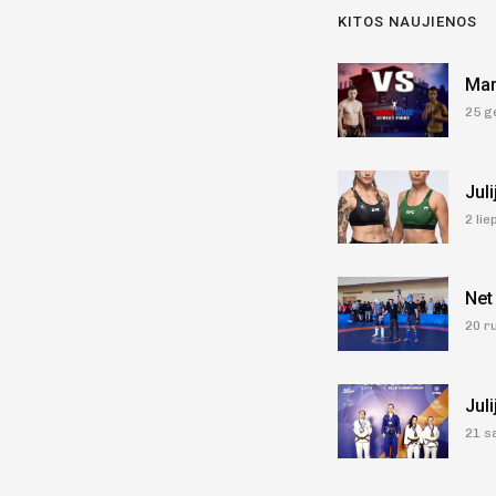
KITOS NAUJIENOS
Mar
25 g
Jul
2 li
Net
20 r
Jul
21 s