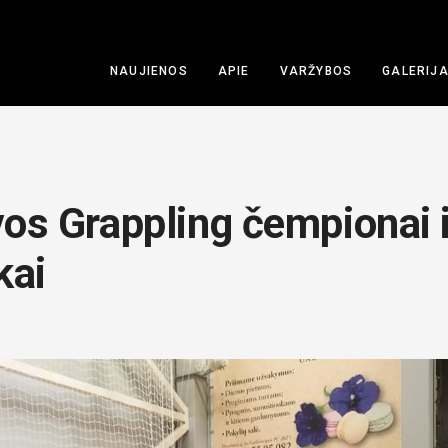
NAUJIENOS
APIE
VARŽYBOS
GALERIJ
vos Grappling čempionai i
kai