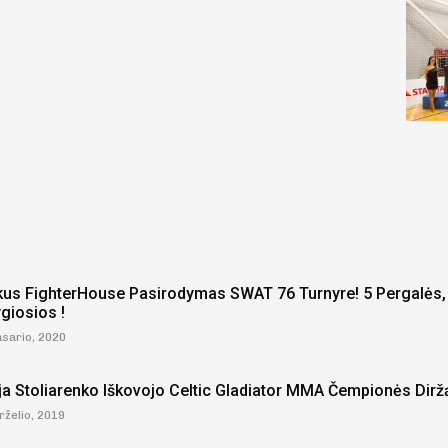
kus FighterHouse Pasirodymas SWAT 76 Turnyre! 5 Pergalės, 
ygiosios !
asario, 2020
ija Stoliarenko Iškovojo Celtic Gladiator MMA Čempionės Dirž
rželio, 2019