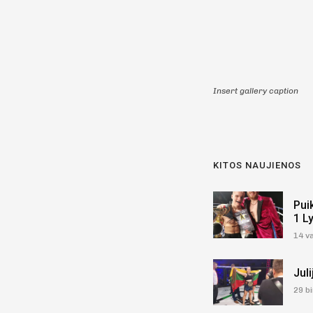
Insert gallery caption
KITOS NAUJIENOS
Pui
1 L
14 v
Jul
29 bi