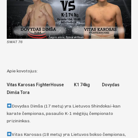
SWAT 76
Apie kovotojus:
Vitas Karosas FighterHouse K1 74kg Dovydas
Dimša Tora
Dovydas Dimša (17 metų) yra Lietuvos Shindokai-kan
karate čempionas, pasaulio K-1 mėgėjų čempionato
prizininkas.
Vitas Karosas (18 metų) yra Lietuvos bokso čempionas,