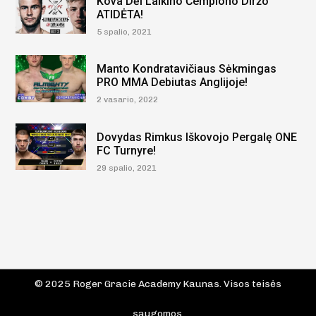
Kova Dėl Laikino Čempiono Diržo
ATIDĖTA!
5 spalio, 2021
Manto Kondratavičiaus Sėkmingas
PRO MMA Debiutas Anglijoje!
2 vasario, 2022
Dovydas Rimkus Iškovojo Pergalę ONE
FC Turnyre!
29 spalio, 2021
© 2025 Roger Gracie Academy Kaunas. Visos teisės
saugomos.