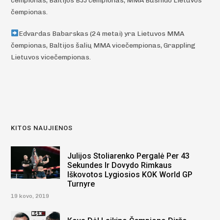
čempionas, Baltijos BJJ čempionas, MMA Bushido Lietuvos
čempionas.
Edvardas Babarskas (24 metai) yra Lietuvos MMA
čempionas, Baltijos šalių MMA vicečempionas, Grappling
Lietuvos vicečempionas.
KITOS NAUJIENOS
Julijos Stoliarenko Pergalė Per 43
Sekundes Ir Dovydo Rimkaus
Iškovotos Lygiosios KOK World GP
Turnyre
19 kovo, 2019