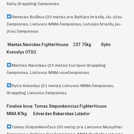
šalių Grappling čempionas.
Renatas Buškus (32 metai) yra Baltijos brazilų Jiu-jitsu
čempionas, Lietuvos MMA čempionas, Latvijos brazilų jiu-
jitsu čempionas.
Mantas Navickas FighterHouse ZST 75kg Rytis
Kveselys OTSO
Mantas Navickas (23 metai) Europos Grappling
čempionas, Lietuvos MMA vicečempionas.
Rytis Kveselys (21 metai) Lietuvos MMA čempionas,
Grappling Lietuvos čempionas.
Finalinė kova: Tomas Steponkevicius FighterHouse
MMA 87kg Edvardas Babarskas Lutador
Tomas Steponkevičius (30 metų) yra Lietuvos Muaythai