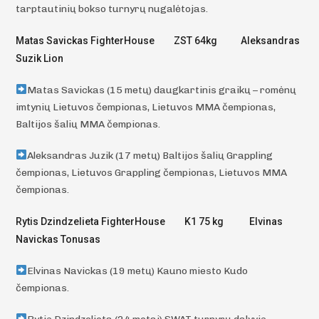
tarptautinių bokso turnyrų nugalėtojas.
Matas Savickas FighterHouse ZST 64kg Aleksandras
Suzik Lion
Matas Savickas (15 metų) daugkartinis graikų – romėnų
imtynių Lietuvos čempionas, Lietuvos MMA čempionas,
Baltijos šalių MMA čempionas.
Aleksandras Juzik (17 metų) Baltijos šalių Grappling
čempionas, Lietuvos Grappling čempionas, Lietuvos MMA
čempionas.
Rytis Dzindzelieta FighterHouse K1 75 kg Elvinas
Navickas Tonusas
Elvinas Navickas (19 metų) Kauno miesto Kudo
čempionas.