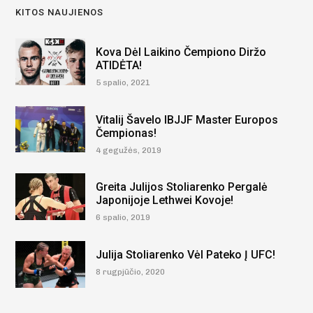
KITOS NAUJIENOS
Kova Dėl Laikino Čempiono Diržo
ATIDĖTA!
5 spalio, 2021
Vitalij Šavelo IBJJF Master Europos
Čempionas!
4 gegužės, 2019
Greita Julijos Stoliarenko Pergalė
Japonijoje Lethwei Kovoje!
6 spalio, 2019
Julija Stoliarenko Vėl Pateko Į UFC!
8 rugpjūčio, 2020